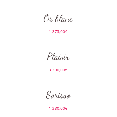
Or blanc
1 875,00
€
Plaisir
3 300,00
€
Sorisso
1 380,00
€