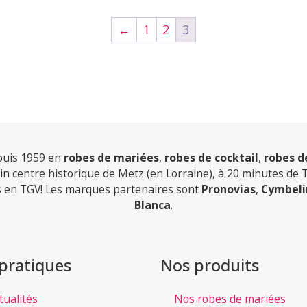
←
1
2
3
uis 1959 en
robes de mariées
,
robes de cocktail
,
robes d
ein centre historique de Metz (en Lorraine), à 20 minutes de 
 en TGV! Les marques partenaires sont
Pronovias
,
Cymbeli
Blanca
.
 pratiques
Nos produits
tualités
Nos robes de mariées